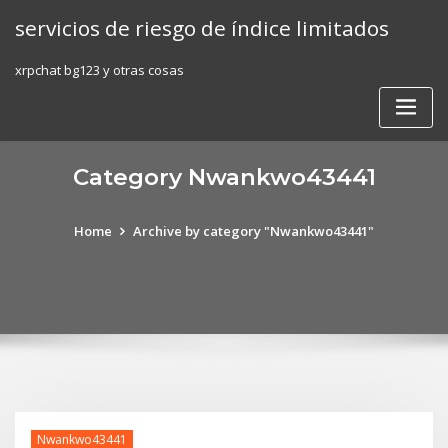
Skip
servicios de riesgo de índice limitados
to
content
xrpchat bg123 y otras cosas
Category Nwankwo43441
Home
Archive by category "Nwankwo43441"
Nwankwo43441