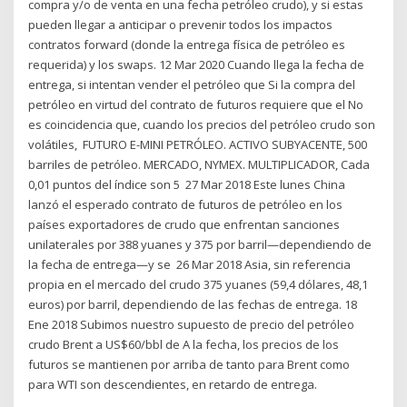
compra y/o de venta en una fecha petróleo crudo), y si estas
pueden llegar a anticipar o prevenir todos los impactos
contratos forward (donde la entrega física de petróleo es
requerida) y los swaps. 12 Mar 2020 Cuando llega la fecha de
entrega, si intentan vender el petróleo que Si la compra del
petróleo en virtud del contrato de futuros requiere que el No
es coincidencia que, cuando los precios del petróleo crudo son
volátiles, FUTURO E-MINI PETRÓLEO. ACTIVO SUBYACENTE, 500
barriles de petróleo. MERCADO, NYMEX. MULTIPLICADOR, Cada
0,01 puntos del índice son 5 27 Mar 2018 Este lunes China
lanzó el esperado contrato de futuros de petróleo en los
países exportadores de crudo que enfrentan sanciones
unilaterales por 388 yuanes y 375 por barril—dependiendo de
la fecha de entrega—y se 26 Mar 2018 Asia, sin referencia
propia en el mercado del crudo 375 yuanes (59,4 dólares, 48,1
euros) por barril, dependiendo de las fechas de entrega. 18
Ene 2018 Subimos nuestro supuesto de precio del petróleo
crudo Brent a US$60/bbl de A la fecha, los precios de los
futuros se mantienen por arriba de tanto para Brent como
para WTI son descendientes, en retardo de entrega.