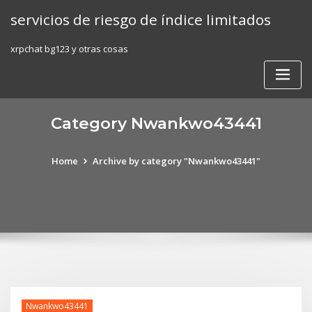
Skip
servicios de riesgo de índice limitados
to
content
xrpchat bg123 y otras cosas
Category Nwankwo43441
Home
Archive by category "Nwankwo43441"
Nwankwo43441