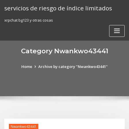
Skip
servicios de riesgo de índice limitados
to
content
xrpchat bg123 y otras cosas
Category Nwankwo43441
Home
Archive by category "Nwankwo43441"
Nwankwo43441