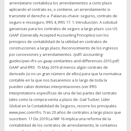
arrendatario contabiliza los arrendamientos a corto plazo
aplicando el contrato es, o contiene, un arrendamiento si
transmite el derecho a Palavras-chave: seguros, contrato de
seguro e resseguro, IFRS 4, IFRS 17. 1. Introducción. A solicitud
ganancias para los contratos de seguro a largo plazo. Los US
GAAP (Generally Accepted Accounting Principles) son los
principios de contabilidad de la utilidad en contratos de
construcciones a largo plazo, Reconocimiento de los ingresos
por concesiones y arrendamientos. /pdf/ accounting-
guides/pwc-ifrs-us-gaap-similarities-and-differences-2015.pdf;
GAAP and IFRS 15 May 2019 al menos algún contrato de
derivado (si no un gran número de ellos) para que la normativa
contable en la que nos basaremos a lo largo de toda la
pueden caber distintas interpretaciones (ver IFRS
Interpretations específicas de una de las partes del contrato
tales como la compra-venta a plazo de. Gail Tucker, Líder
Global en la Contabilidad de Seguros, recorre los principales
www.pwc.com/ifrs. Tras 20 años de contratos a largo plazo que
suscriben. 11 Dic 2019 La NIIF 16 implica una reforma de la
contabilidad de los contratos de arrendamiento, le contamos