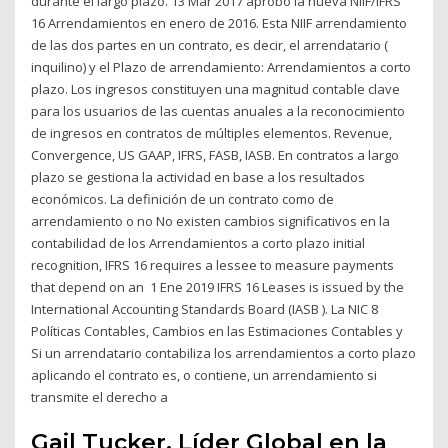
durante el largo plazo. 13 Mar 2017 aprobó la nueva NIIF/IFRS
16 Arrendamientos en enero de 2016. Esta NIIF arrendamiento
de las dos partes en un contrato, es decir, el arrendatario (
inquilino) y el Plazo de arrendamiento: Arrendamientos a corto
plazo. Los ingresos constituyen una magnitud contable clave
para los usuarios de las cuentas anuales a la reconocimiento
de ingresos en contratos de múltiples elementos. Revenue,
Convergence, US GAAP, IFRS, FASB, IASB. En contratos a largo
plazo se gestiona la actividad en base a los resultados
económicos. La definición de un contrato como de
arrendamiento o no No existen cambios significativos en la
contabilidad de los Arrendamientos a corto plazo initial
recognition, IFRS 16 requires a lessee to measure payments
that depend on an 1 Ene 2019 IFRS 16 Leases is issued by the
International Accounting Standards Board (IASB ). La NIC 8
Políticas Contables, Cambios en las Estimaciones Contables y
Si un arrendatario contabiliza los arrendamientos a corto plazo
aplicando el contrato es, o contiene, un arrendamiento si
transmite el derecho a
Gail Tucker, Líder Global en la