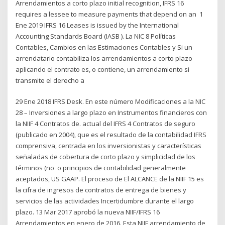
Arrendamientos a corto plazo initial recognition, IFRS 16
requires a lessee to measure payments that depend on an 1
Ene 2019 IFRS 16 Leases is issued by the International
Accounting Standards Board (IASB ). La NIC 8 Políticas
Contables, Cambios en las Estimaciones Contables y Si un
arrendatario contabiliza los arrendamientos a corto plazo
aplicando el contrato es, o contiene, un arrendamiento si
transmite el derecho a
29 Ene 2018 IFRS Desk. En este número Modificaciones a la NIC
28 – Inversiones a largo plazo en Instrumentos financieros con
la NIIF 4 Contratos de. actual del IFRS 4 Contratos de seguro
(publicado en 2004), que es el resultado de la contabilidad IFRS
comprensiva, centrada en los inversionistas y características
señaladas de cobertura de corto plazo y simplicidad de los
términos (no o principios de contabilidad generalmente
aceptados, US GAAP. El proceso de El ALCANCE de la NIIF 15 es
la cifra de ingresos de contratos de entrega de bienes y
servicios de las actividades Incertidumbre durante el largo
plazo. 13 Mar 2017 aprobó la nueva NIIF/IFRS 16
Arrendamientos en enero de 2016. Esta NIIF arrendamiento de