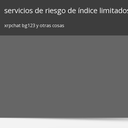
Skip
servicios de riesgo de índice limitado
to
content
xrpchat bg123 y otras cosas