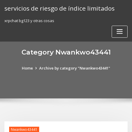
Skip
servicios de riesgo de índice limitados
to
content
xrpchat bg123 y otras cosas
Category Nwankwo43441
Home
Archive by category "Nwankwo43441"
Nwankwo43441