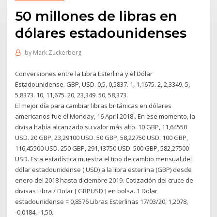
50 millones de libras en
dólares estadounidenses
by
Mark Zuckerberg
Conversiones entre la Libra Esterlina y el Dólar
Estadounidense. GBP, USD. 0,5, 0,5837. 1, 1,1675. 2, 2,3349. 5,
5,8373. 10, 11,675. 20, 23,349. 50, 58,373.
El mejor día para cambiar libras británicas en dólares
americanos fue el Monday, 16 April 2018 . En ese momento, la
divisa había alcanzado su valor más alto. 10 GBP, 11,64550
USD. 20 GBP, 23,29100 USD. 50 GBP, 58,22750 USD. 100 GBP,
116,45500 USD. 250 GBP, 291,13750 USD. 500 GBP, 582,27500
USD. Esta estadística muestra el tipo de cambio mensual del
dólar estadounidense ( USD) a la libra esterlina (GBP) desde
enero del 2018 hasta diciembre 2019. Cotización del cruce de
divisas Libra / Dolar [ GBPUSD ] en bolsa. 1 Dolar
estadounidense = 0,8576 Libras Esterlinas 17/03/20, 1,2078,
-0,0184, -1,50.