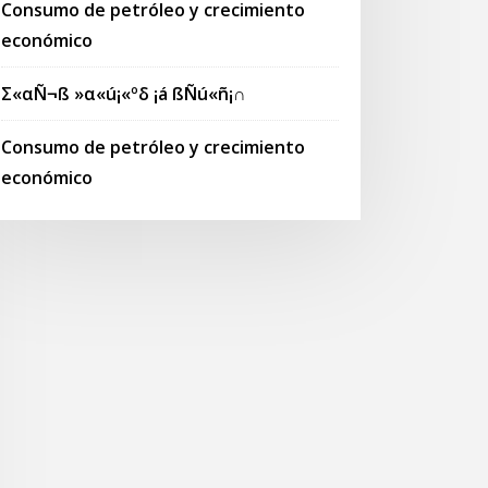
Consumo de petróleo y crecimiento
económico
Σ«αÑ¬ß »α«ú¡«ºδ ¡á ßÑú«ñ¡∩
Consumo de petróleo y crecimiento
económico