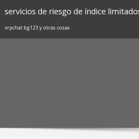
Skip
servicios de riesgo de índice limitado
to
content
xrpchat bg123 y otras cosas