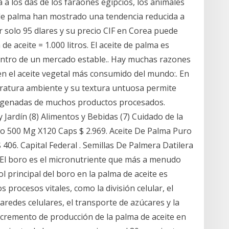
 a los das de los faraones egipcios, los animales
 de palma han mostrado una tendencia reducida a
r solo 95 dlares y su precio CIF en Corea puede
de aceite = 1.000 litros. El aceite de palma es
entro de un mercado estable.. Hay muchas razones
en el aceite vegetal más consumido del mundo:. En
eratura ambiente y su textura untuosa permite
drogenadas de muchos productos procesados.
 Jardín (8) Alimentos y Bebidas (7) Cuidado de la
ro 500 Mg X120 Caps $ 2.969. Aceite De Palma Puro
06. Capital Federal . Semillas De Palmera Datilera
. El boro es el micronutriente que más a menudo
rol principal del boro en la palma de aceite es
procesos vitales, como la división celular, el
paredes celulares, el transporte de azúcares y la
ncremento de producción de la palma de aceite en