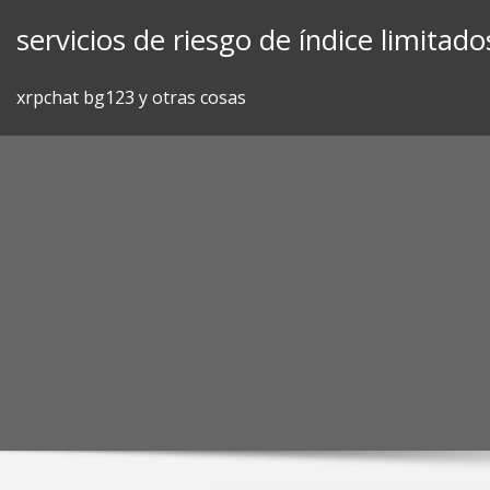
Skip
servicios de riesgo de índice limitado
to
content
xrpchat bg123 y otras cosas